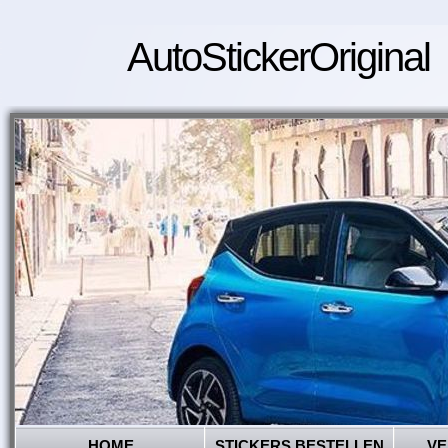
AutoStickerOriginal
HOME
STICKERS BESTELLEN
VE