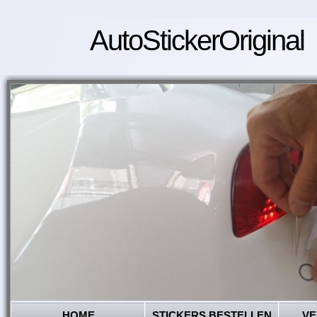
AutoStickerOriginal
HOME
STICKERS BESTELLEN
VE