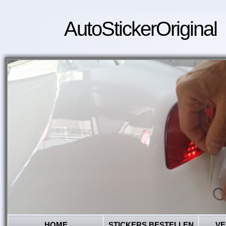
AutoStickerOriginal
HOME
STICKERS BESTELLEN
VE