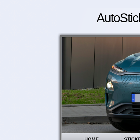
AutoStic
HOME
STICK