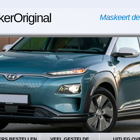
kerOriginal
Maskeert de
ERS BESTELLEN
VEEL GESTELDE
UITLEG OV