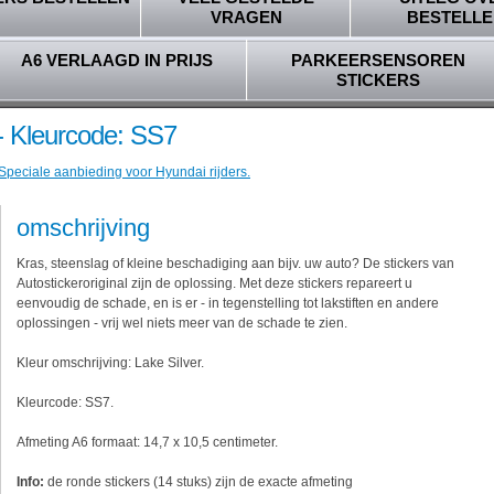
VRAGEN
BESTELLE
A6 VERLAAGD IN PRIJS
PARKEERSENSOREN
STICKERS
 - Kleurcode: SS7
 Speciale aanbieding voor Hyundai rijders.
omschrijving
Kras, steenslag of kleine beschadiging aan bijv. uw auto? De stickers van
Autostickeroriginal zijn de oplossing. Met deze stickers repareert u
eenvoudig de schade, en is er - in tegenstelling tot lakstiften en andere
oplossingen - vrij wel niets meer van de schade te zien.
Kleur omschrijving: Lake Silver.
Kleurcode: SS7.
Afmeting A6 formaat: 14,7 x 10,5 centimeter.
Info:
de ronde stickers (14 stuks) zijn de exacte afmeting