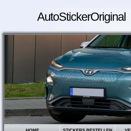
AutoStickerOriginal
HOME
STICKERS BESTELLEN
VE