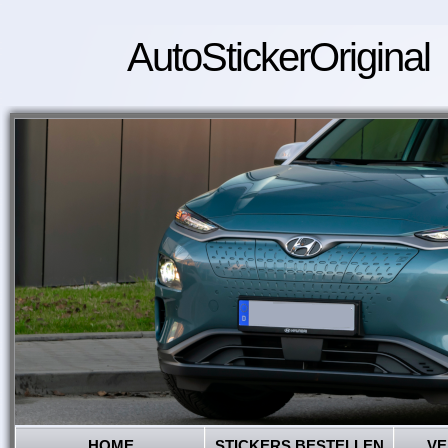
AutoStickerOriginal
HOME
STICKERS BESTELLEN
VE