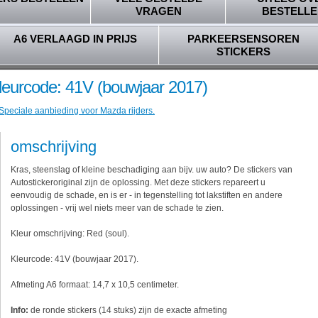
VRAGEN
BESTELLE
A6 VERLAAGD IN PRIJS
PARKEERSENSOREN
STICKERS
leurcode: 41V (bouwjaar 2017)
 Speciale aanbieding voor Mazda rijders.
omschrijving
Kras, steenslag of kleine beschadiging aan bijv. uw auto? De stickers van
Autostickeroriginal zijn de oplossing. Met deze stickers repareert u
eenvoudig de schade, en is er - in tegenstelling tot lakstiften en andere
oplossingen - vrij wel niets meer van de schade te zien.
Kleur omschrijving: Red (soul).
Kleurcode: 41V (bouwjaar 2017).
Afmeting A6 formaat: 14,7 x 10,5 centimeter.
Info:
de ronde stickers (14 stuks) zijn de exacte afmeting