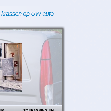
 krassen op UW auto
ER
TOEPASSING EN