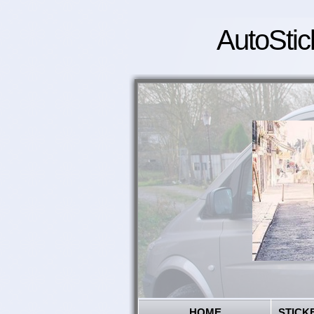
AutoStic
HOME
STICK