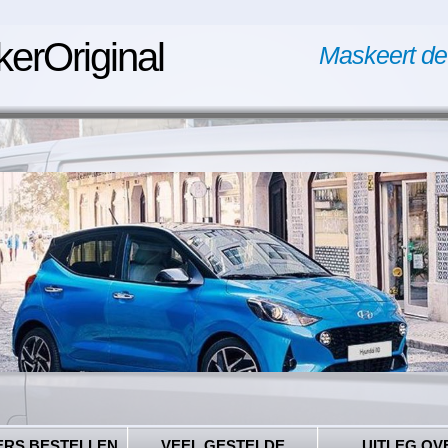
kerOriginal
Maskeert de
ERS BESTELLEN
VEEL GESTELDE
UITLEG OV