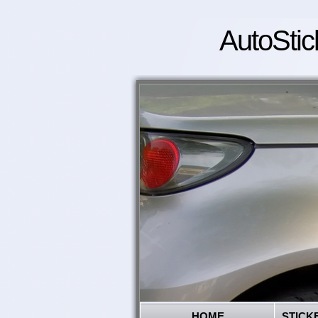
AutoStic
HOME
STICK