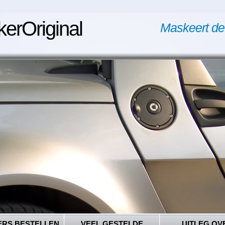
kerOriginal
Maskeert de
ERS BESTELLEN
VEEL GESTELDE
UITLEG OV