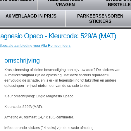
VRAGEN
BESTELLE
A6 VERLAAGD IN PRIJS
PARKEERSENSOREN
STICKERS
Magnesio Opaco - Kleurcode: 529/A (MAT)
 Speciale aanbieding voor Alfa Romeo rijders.
omschrijving
Kras, steenslag of kleine beschadiging aan bijv. uw auto? De stickers van
Autostickeroriginal zijn de oplossing. Met deze stickers repareert u
eenvoudig de schade, en is er - in tegenstelling tot lakstiften en andere
oplossingen - vrijwel niets meer van de schade te zien.
Kleur omschrijving: Grigio Magnesio Opaco.
Kleurcode: 529/A (MAT).
Afmeting A6 formaat: 14,7 x 10,5 centimeter.
Info:
de ronde stickers (14 stuks) zijn de exacte afmeting