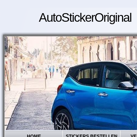
AutoStickerOriginal
HOME
STICKERS BESTELLEN
VE