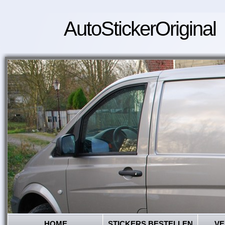
AutoStickerOriginal
HOME
STICKERS BESTELLEN
VE