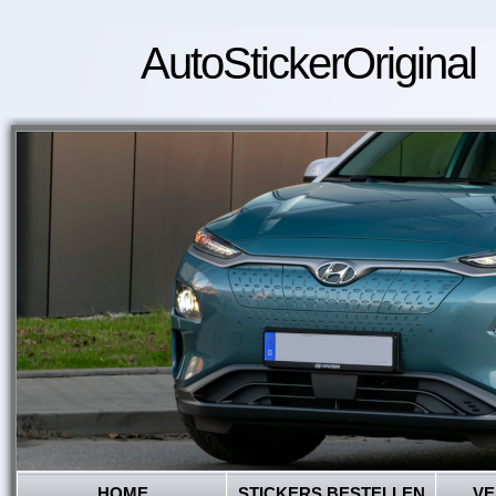
AutoStickerOriginal
HOME
STICKERS BESTELLEN
VE