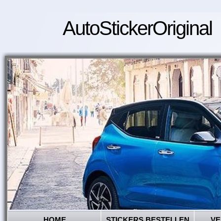
AutoStickerOriginal
HOME
STICKERS BESTELLEN
VE