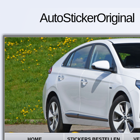
AutoStickerOriginal
HOME
STICKERS BESTELLEN
VE