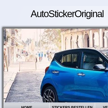
AutoStickerOriginal
HOME
STICKERS BESTELLEN
VE