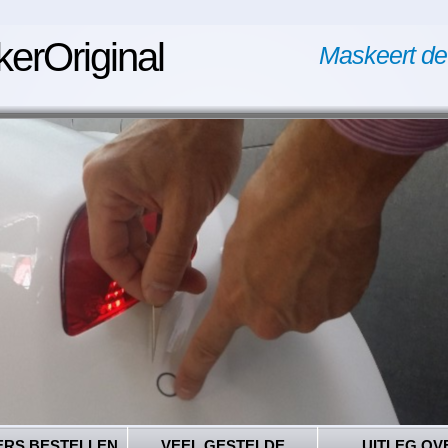
kerOriginal
Maskeert de
ERS BESTELLEN
VEEL GESTELDE
UITLEG OV