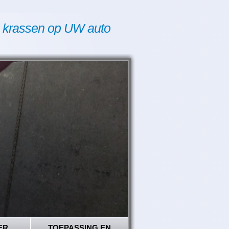
 krassen op UW auto
ER
TOEPASSING EN