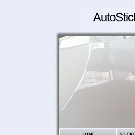
AutoStic
HOME
STICK