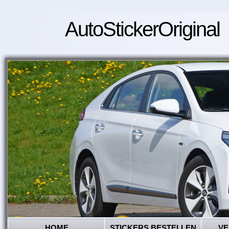
AutoStickerOriginal
HOME
STICKERS BESTELLEN
VE