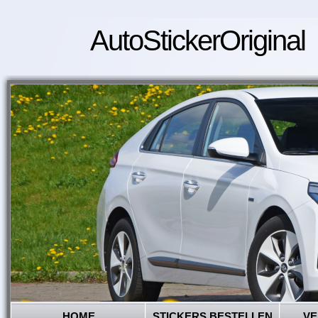
AutoStickerOriginal
HOME
STICKERS BESTELLEN
VE