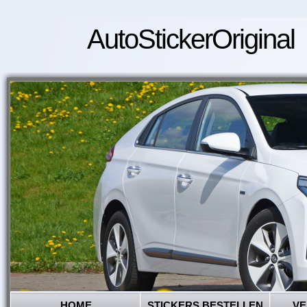
AutoStickerOriginal
HOME
STICKERS BESTELLEN
VE