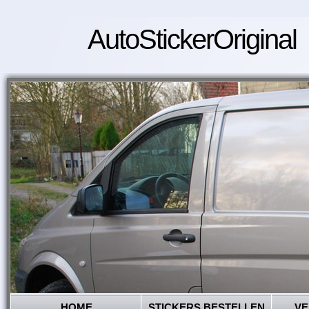
AutoStickerOriginal
HOME
STICKERS BESTELLEN
VE