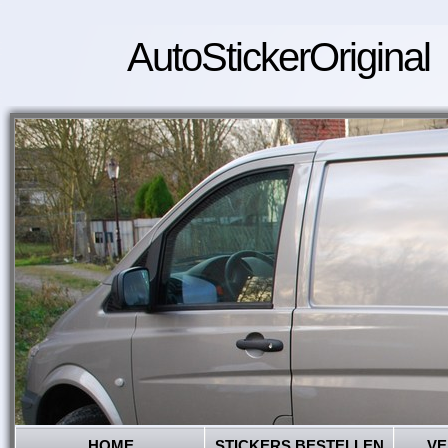
AutoStickerOriginal
HOME
STICKERS BESTELLEN
VE