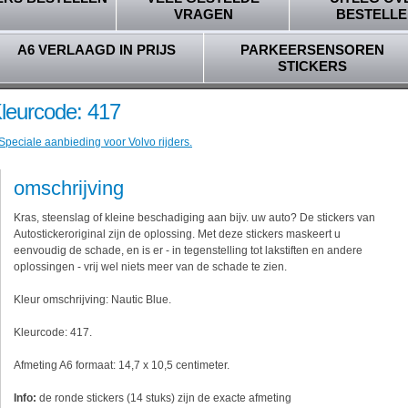
VRAGEN
BESTELLE
A6 VERLAAGD IN PRIJS
PARKEERSENSOREN
STICKERS
Kleurcode: 417
Speciale aanbieding voor Volvo rijders.
omschrijving
Kras, steenslag of kleine beschadiging aan bijv. uw auto? De stickers van
Autostickeroriginal zijn de oplossing. Met deze stickers maskeert u
eenvoudig de schade, en is er - in tegenstelling tot lakstiften en andere
oplossingen - vrij wel niets meer van de schade te zien.
Kleur omschrijving: Nautic Blue.
Kleurcode: 417.
Afmeting A6 formaat: 14,7 x 10,5 centimeter.
Info:
de ronde stickers (14 stuks) zijn de exacte afmeting