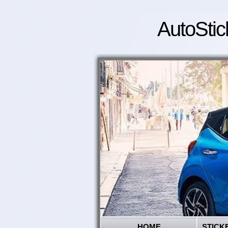
AutoStic
HOME
STICK