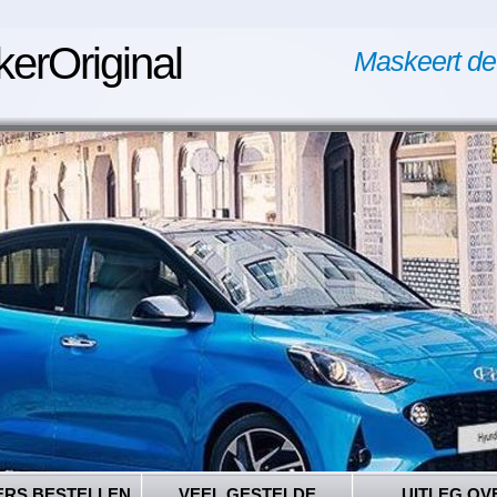
kerOriginal
Maskeert de
ERS BESTELLEN
VEEL GESTELDE
UITLEG OV