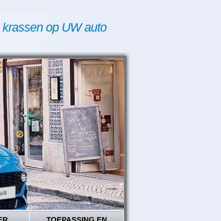
 krassen op UW auto
ER
TOEPASSING EN