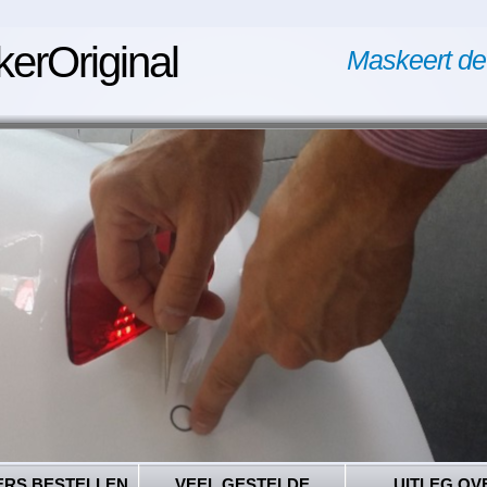
kerOriginal
Maskeert de
ERS BESTELLEN
VEEL GESTELDE
UITLEG OV