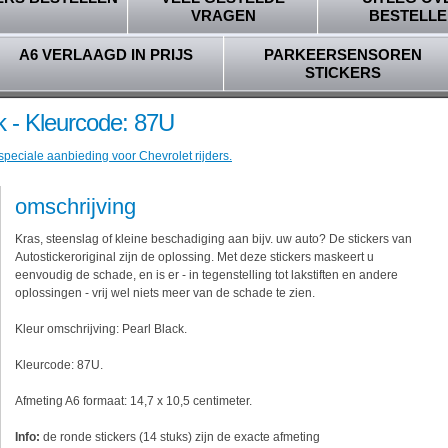
VRAGEN
BESTELLE
A6 VERLAAGD IN PRIJS
PARKEERSENSOREN
STICKERS
k - Kleurcode: 87U
speciale aanbieding voor Chevrolet rijders.
omschrijving
Kras, steenslag of kleine beschadiging aan bijv. uw auto? De stickers van
Autostickeroriginal zijn de oplossing. Met deze stickers maskeert u
eenvoudig de schade, en is er - in tegenstelling tot lakstiften en andere
oplossingen - vrij wel niets meer van de schade te zien.
Kleur omschrijving: Pearl Black.
Kleurcode: 87U.
Afmeting A6 formaat: 14,7 x 10,5 centimeter.
Info:
de ronde stickers (14 stuks) zijn de exacte afmeting