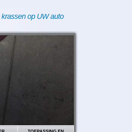
 krassen op UW auto
ER
TOEPASSING EN