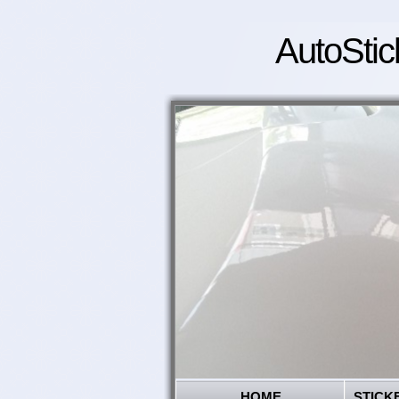
AutoStic
HOME
STICK