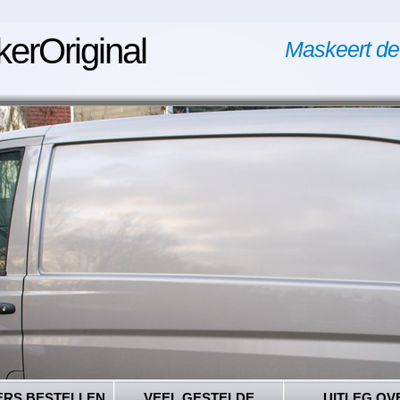
kerOriginal
Maskeert de
ERS BESTELLEN
VEEL GESTELDE
UITLEG OV