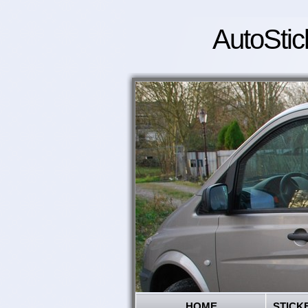
AutoStic
HOME
STICK