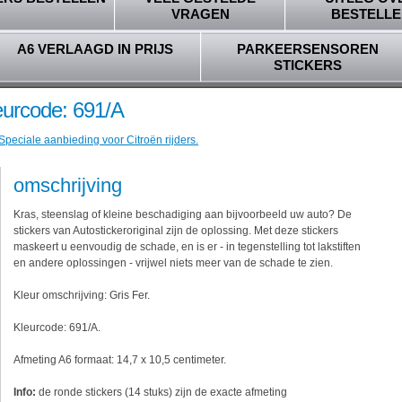
VRAGEN
BESTELLE
A6 VERLAAGD IN PRIJS
PARKEERSENSOREN
STICKERS
leurcode: 691/A
Speciale aanbieding voor Citroën rijders.
omschrijving
Kras, steenslag of kleine beschadiging aan bijvoorbeeld uw auto? De
stickers van Autostickeroriginal zijn de oplossing. Met deze stickers
maskeert u eenvoudig de schade, en is er - in tegenstelling tot lakstiften
en andere oplossingen - vrijwel niets meer van de schade te zien.
Kleur omschrijving: Gris Fer.
Kleurcode: 691/A.
Afmeting A6 formaat: 14,7 x 10,5 centimeter.
Info:
de ronde stickers (14 stuks) zijn de exacte afmeting