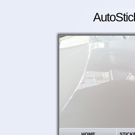
AutoStic
HOME
STICK