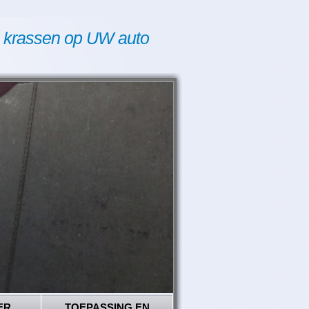
 krassen op UW auto
ER
TOEPASSING EN