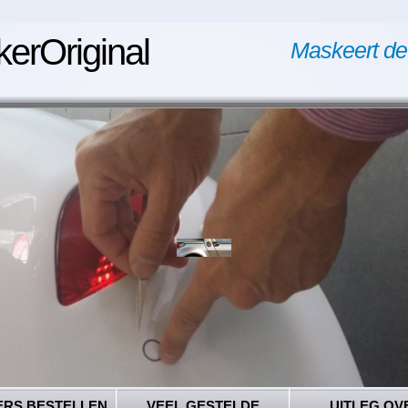
kerOriginal
Maskeert de
ERS BESTELLEN
VEEL GESTELDE
UITLEG OV