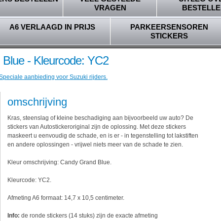
VRAGEN
BESTELLE
A6 VERLAAGD IN PRIJS
PARKEERSENSOREN
STICKERS
 Blue - Kleurcode: YC2
Speciale aanbieding voor Suzuki rijders.
omschrijving
Kras, steenslag of kleine beschadiging aan bijvoorbeeld uw auto? De
stickers van Autostickeroriginal zijn de oplossing. Met deze stickers
maskeert u eenvoudig de schade, en is er - in tegenstelling tot lakstiften
en andere oplossingen - vrijwel niets meer van de schade te zien.
Kleur omschrijving: Candy Grand Blue.
Kleurcode: YC2.
Afmeting A6 formaat: 14,7 x 10,5 centimeter.
Info:
de ronde stickers (14 stuks) zijn de exacte afmeting