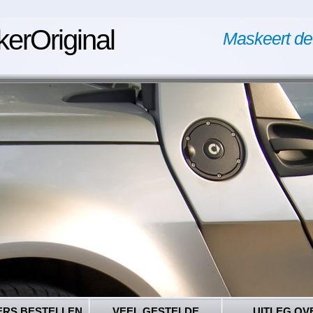
kerOriginal
Maskeert de
ERS BESTELLEN
VEEL GESTELDE
UITLEG OV