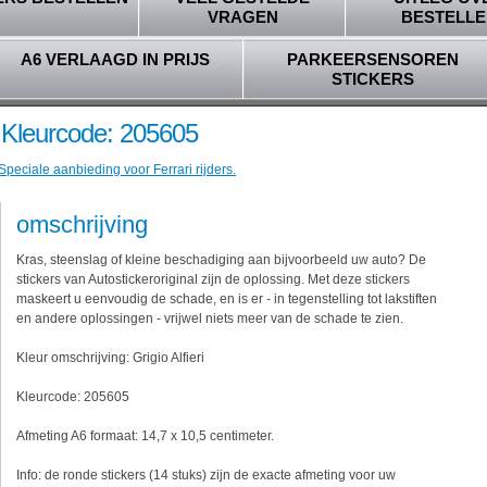
VRAGEN
BESTELLE
A6 VERLAAGD IN PRIJS
PARKEERSENSOREN
STICKERS
i - Kleurcode: 205605
Speciale aanbieding voor Ferrari rijders.
omschrijving
Kras, steenslag of kleine beschadiging aan bijvoorbeeld uw auto? De
stickers van Autostickeroriginal zijn de oplossing. Met deze stickers
maskeert u eenvoudig de schade, en is er - in tegenstelling tot lakstiften
en andere oplossingen - vrijwel niets meer van de schade te zien.
Kleur omschrijving: Grigio Alfieri
Kleurcode: 205605
Afmeting A6 formaat: 14,7 x 10,5 centimeter.
Info: de ronde stickers (14 stuks) zijn de exacte afmeting voor uw