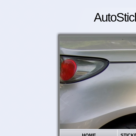
AutoStic
HOME
STICK