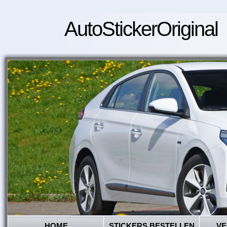
AutoStickerOriginal
HOME
STICKERS BESTELLEN
VE