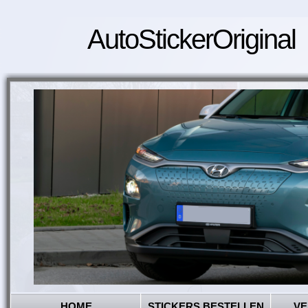
AutoStickerOriginal
HOME
STICKERS BESTELLEN
VE