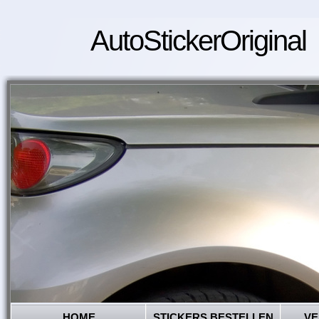
AutoStickerOriginal
HOME
STICKERS BESTELLEN
VE